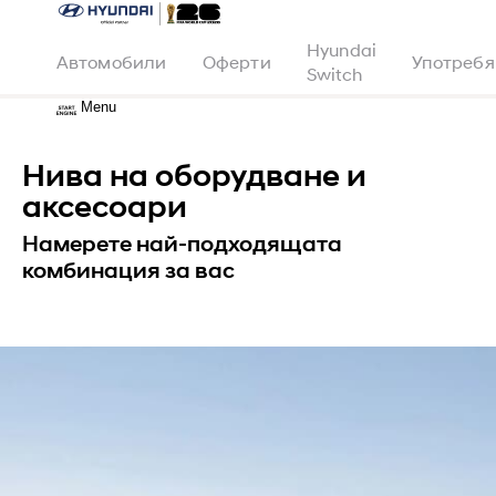
Hyundai
Автомобили
Оферти
Употреб
Основни акценти
Switch
Основни акценти
Пробег и зареждане
Menu
Екстериор
Интериор
Нива на оборудване и
Функционалности
N Line
аксесоари
Аксесоари
Технически данни
Намерете най-подходящата
комбинация за вас