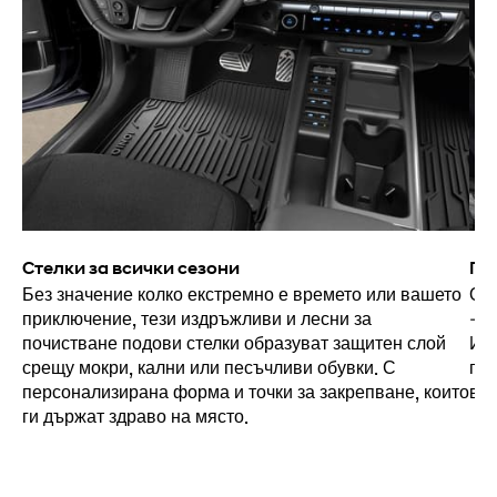
Стелки за всички сезони
По
Без значение колко екстремно е времето или вашето
От 
приключение, тези издръжливи и лесни за
– н
почистване подови стелки образуват защитен слой
Изр
срещу мокри, кални или песъчливи обувки. С
про
персонализирана форма и точки за закрепване, които
вис
ги държат здраво на място.