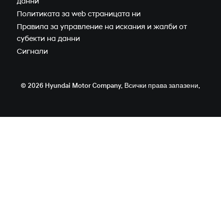
данни
IONIQ 5 N
Политиката за web страницата ни
Новият IONIQ 6
Правила за управление на искания и жалби от
Новият IONIQ 6N
субекти на данни
Новият IONIQ 9
Сигнали
Новият IONIQ 3
© 2026 Hyundai Motor Company. Всички права запазени.