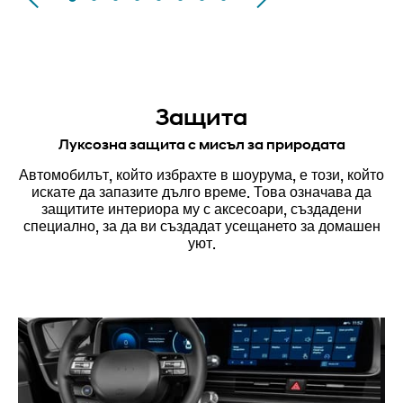
Слайд 1
Слайд 2
Слайд 3
Слайд 4
Слайд 5
Слайд 6
Слайд 7
Слайд 8
Защита
Луксозна защита с мисъл за природата
Автомобилът, който избрахте в шоурума, е този, който
искате да запазите дълго време. Това означава да
защитите интериора му с аксесоари, създадени
специално, за да ви създадат усещането за домашен
уют.