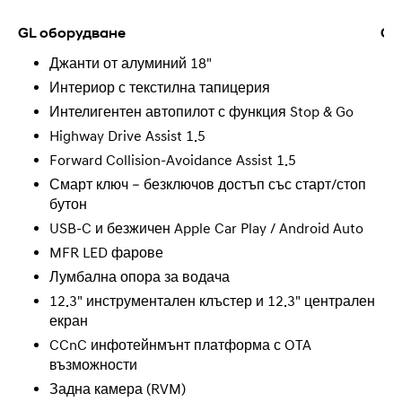
GL оборудване
GL
Джанти от алуминий 18"
Интериор с текстилна тапицерия
Интелигентен автопилот с функция Stop & Go
Highway Drive Assist 1.5
Forward Collision-Avoidance Assist 1.5
Смарт ключ – безключов достъп със старт/стоп
бутон
USB-C и безжичен Apple Car Play / Android Auto
MFR LED фарове
Лумбална опора за водача
12.3" инструментален клъстер и 12.3" централен
екран
CCnC инфотейнмънт платформа с OTA
възможности
Задна камера (RVM)