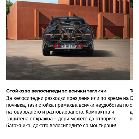
Стойка за велосипеди за всички тегличи
Тег
За велосипедни разходки през деня или по време на
Сва
почивка, тази стойка премахва всички неудобства по
сто
натоварването и разтоварването. Компактна и
да 
защитена от кражба – дори можете да отворите
ваш
багажника, докато велосипедите са монтирани!