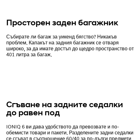
Просторен заден багажник
Събирате ли багаж за уикенд бягство? Никакъв
проблем. Капакът на задния багажник се отваря
широко, за да имате достъп до щедро пространство от
401 литра за багаж.
Сгъване на задните седалки
до равен под
IONIQ 6 ви дава удобството да превозвате и по-
обемисти товари и пакети. Разделените задни седалки
се сгъват в съотношение 60/40 за по-дълги предмети.