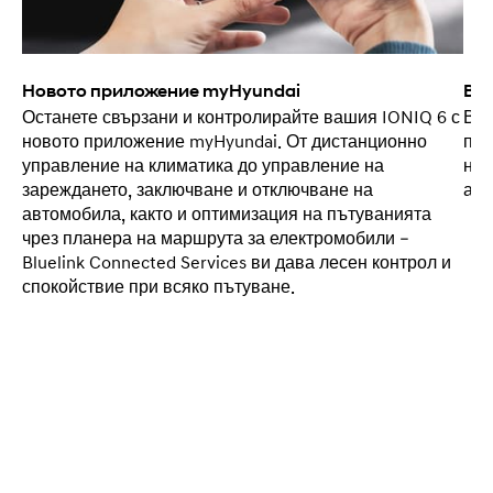
Новото приложение myHyundai
Вин
Останете свързани и контролирайте вашия IONIQ 6 с
Въз
новото приложение myHyundai. От дистанционно
про
управление на климатика до управление на
на 
зареждането, заключване и отключване на
авт
автомобила, както и оптимизация на пътуванията
чрез планера на маршрута за електромобили –
Bluelink Connected Services ви дава лесен контрол и
спокойствие при всяко пътуване.