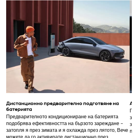
Дистанционно предварително подготвяне на
Ак
батерията
Пол
Предварителното кондициониране на батерията
зар
подобрява ефективността на бързото зареждане –
зар
затопля я през зимата и я охлажда през лятото. Вече
под
можете да го активирате дистанционно през