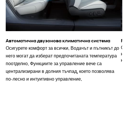
Автоматична двузонова климатична система
Ре
Отп
Осигурете комфорт за всички. Водачът и пътникът до
нас
него могат да изберат предпочитаната температура
нат
поотделно. Функциите за управление вече са
централизирани в долния тъчпад, което позволява
по-лесно и интуитивно управление.