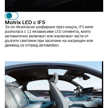
Matrix LED с IFS
За по-безопасно шофиране през нощта, IFS вече
разполага с 12 независими LED сегмента, които
автоматично включват или изключват части от
дългите светлини при засичане на насрещен или
движещ се отпред автомобил.