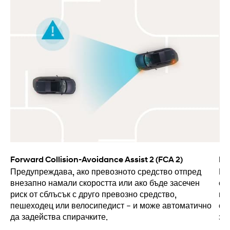
Forward Collision-Avoidance Assist 2 (FCA 2)
Bl
Предупреждава, ако превозното средство отпред
Из
внезапно намали скоростта или ако бъде засечен
си
риск от сблъсък с друго превозно средство,
мъ
пешеходец или велосипедист – и може автоматично
си
да задейства спирачките.
за