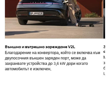
Външно и вътрешно зареждане V2L
Зар
ав
Благодарение на конвертора, който се включва към
Мож
двупосочния външен заряден порт, може да
зар
захранвате устройства до 3,6 kW дори когато
бор
автомобилът е изключен.
Loa