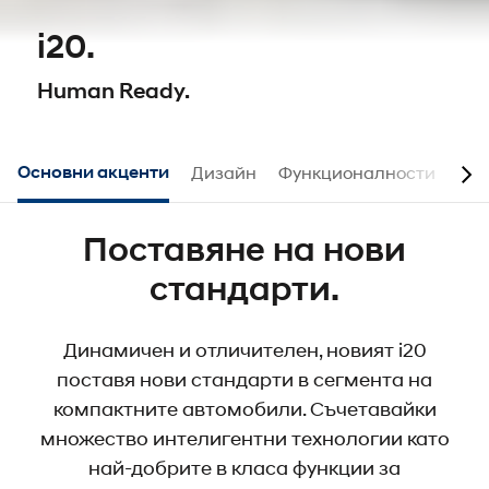
i20.
Human Ready.
Основни акценти
Дизайн
Функционалности
Акс
Поставяне на нови
стандарти.
Динамичен и отличителен, новият i20
поставя нови стандарти в сегмента на
компактните автомобили. Съчетавайки
множество интелигентни технологии като
най-добрите в класа функции за