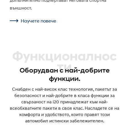
допълнително подчертават неговата спортна
външност.
Научете повече
Функционалнос
ти
Оборудван с най-добрите
функции.
Снабден с най-висок клас технология, пакетът за
безопасност и най-добрите в класа функции за
свързаност на i20 принадлежат към най-
всеобхватните пакети в своя клас. Насладете се на
комфорта и удобството, които правят този
автомобил истински забележителен.