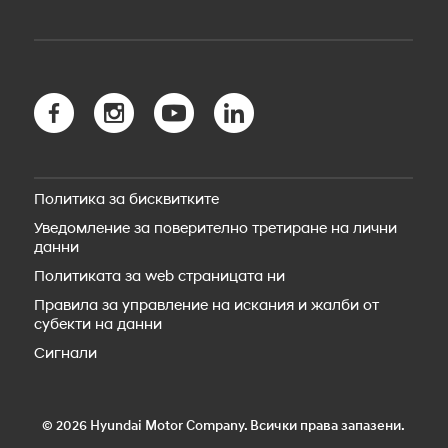
Общи условия
KONA Electric
Зареждане в дома
Гаранция
Новият TUCSON
Пробег
Безопасност
Новият TUCSON Hybrid
myHyundai app
Новият TUCSON Plug-in Hybrid
Bluelink свързаност
Новото SANTA FE Hybrid
Bluelink Store
Новото SANTA FE Plug-in Hybrid
Hyundai Сервиз
STARIA Electric
Резервни части
Новият IONIQ 5
Пътна помощ
IONIQ 5 N
Политика за бисквитките
Аксесоари
Новият IONIQ 6
Уведомление за поверително третиране на лични
Новият IONIQ 6N
данни
Новият IONIQ 9
Новият IONIQ 3
Политиката за web страницата ни
Правила за управление на искания и жалби от
субекти на данни
Сигнали
© 2026 Hyundai Motor Company. Всички права запазени.