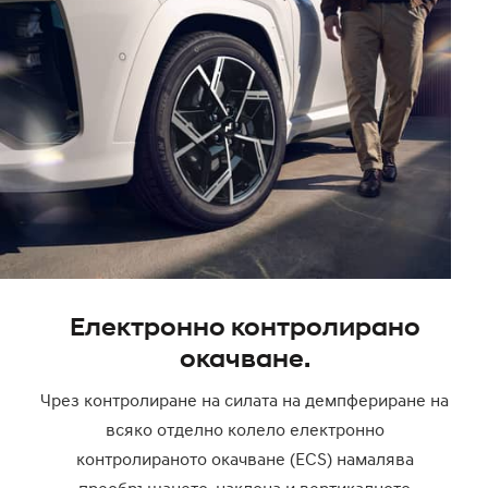
Електронно контролирано
окачване.
Чрез контролиране на силата на демпфериране на
всяко отделно колело електронно
контролираното окачване (ECS) намалява
преобръщането, наклона и вертикалното