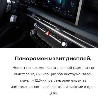
Панорамен извит дисплей.
Новият панорамен извит дисплей хармонично
съчетава 12,3-инчов цифров инструментален
панел и 12,3-инчов сензорен екран за
информационно- развлекателни системи в едно
цяло.