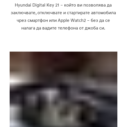
Hyundai Digital Key 21 – който ви позволява да
заключвате, отключвате и стартирате автомобила
чрез смартфон или Apple Watch2 – без да се
налага да вадите телефона от джоба си.