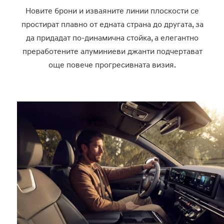
Новите брони и изваяните линии плоскости се
простират плавно от едната страна до другата, за
да придадат по-динамична стойка, а елегантно
преработените алуминиеви джанти подчертават
още повече прогресивната визия.