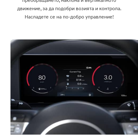
движение, за да подобри возията и контрола.
Насладете се на по-добро управление!