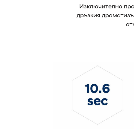
Изключително прос
дръзкия драматизъм
от