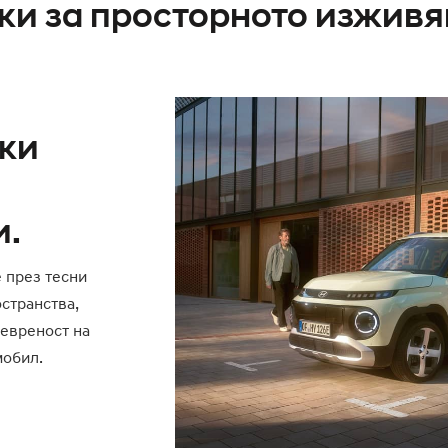
ки за просторното изживя
лки
и.
 през тесни
странства,
евреност на
мобил.