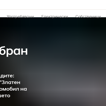
Употребявани
Електрически
Собственици
збран
адите:
 "Златен
ромобил на
шето