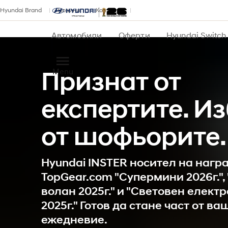
Hyundai Brand
Новини
Контакти
Автомобили
Оферти
Hyundai Switch
Menu
Признат от
експертите. И
от шофьорите.
Hyundai INSTER носител на нагр
TopGear.com "Супермини 2026г.",
волан 2025г." и "Световен елект
2025г." Готов да стане част от ва
ежедневие.