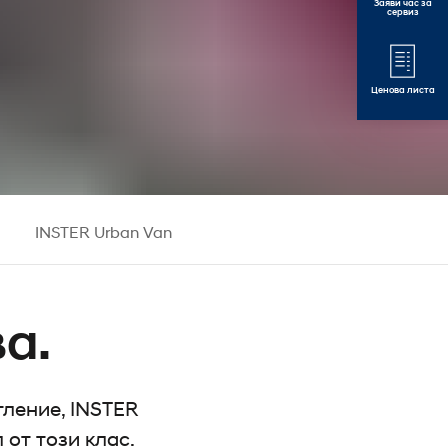
Заяви час за
сервиз
Ценова листа
и
INSTER Urban Van
а.
ление, INSTER
от този клас.