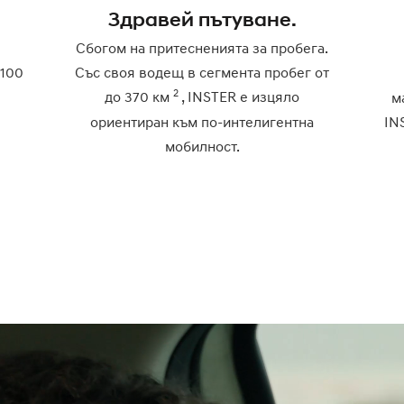
Здравей пътуване.
Сбогом на притесненията за пробега.
 100
Със своя водещ в сегмента пробег от
2
до 370 км
, INSTER е изцяло
м
ориентиран към по-интелигентна
IN
мобилност.