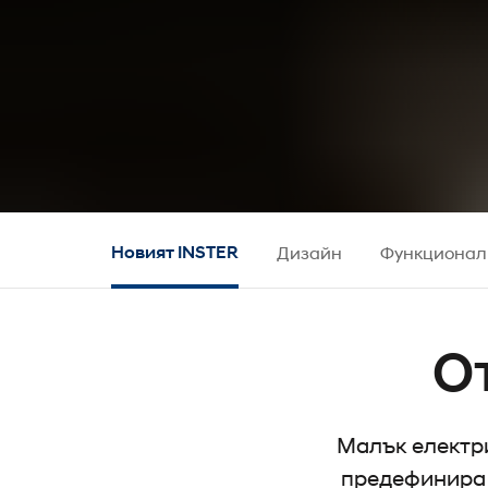
Новият INSTER
Дизайн
Функционал
О
Малък електр
предефинира 