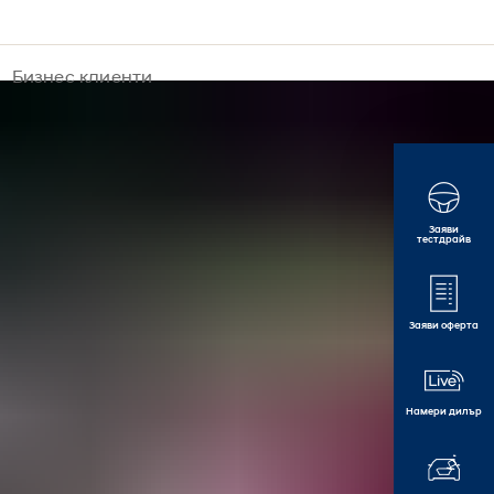
Бизнес клиенти
Заяви
тестдрайв
Заяви оферта
Намери дилър