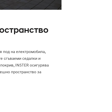
ространство
я под на електромобила,
е сгъваеми седалки и
 покрив, INSTER осигурява
ешно пространство за