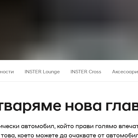
ности
INSTER Lounge
INSTER Cross
Аксесоар
тваряме нова глав
ически автомобил, който прави голямо впечат
това, което можете да очаквате от автомобил 