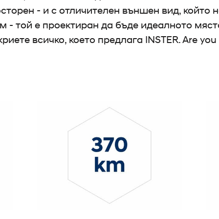
торен - и с отличителен външен вид, който н
 - той е проектиран да бъде идеалното място
криете всичко, което предлага INSTER. Are you 