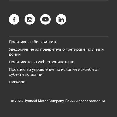
Безопасност
Новият TUCSON Hybrid
myHyundai app
Новият TUCSON Plug-in Hybrid
Bluelink свързаност
Новото SANTA FE Hybrid
Bluelink Store
Новото SANTA FE Plug-in Hybrid
Hyundai Сервиз
STARIA Electric
Резервни части
Новият IONIQ 5
Пътна помощ
IONIQ 5 N
Политика за бисквитките
Аксесоари
Новият IONIQ 6
Уведомление за поверително третиране на лични
Новият IONIQ 6N
данни
Новият IONIQ 9
Новият IONIQ 3
Политиката за web страницата ни
Правила за управление на искания и жалби от
субекти на данни
Сигнали
© 2026 Hyundai Motor Company. Всички права запазени.