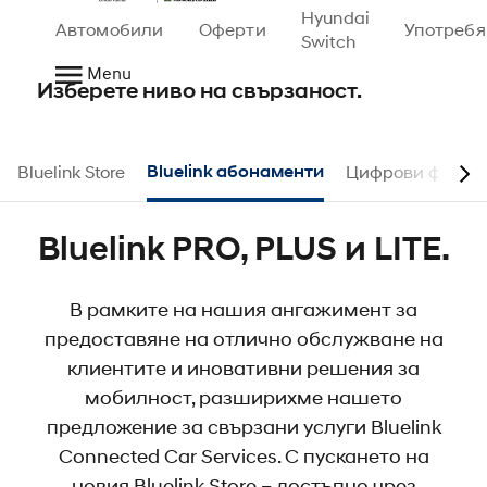
Hyundai
Автомобили
Оферти
Употреб
Bluelink Абонаменти.
Switch
Menu
Изберете ниво на свързаност.
Bluelink Store
Bluelink абонаменти
Цифрови функци
Bluelink PRO, PLUS и LITE.
В рамките на нашия ангажимент за
предоставяне на отлично обслужване на
клиентите и иновативни решения за
мобилност, разширихме нашето
предложение за свързани услуги Bluelink
Connected Car Services. С пускането на
новия Bluelink Store – достъпно чрез