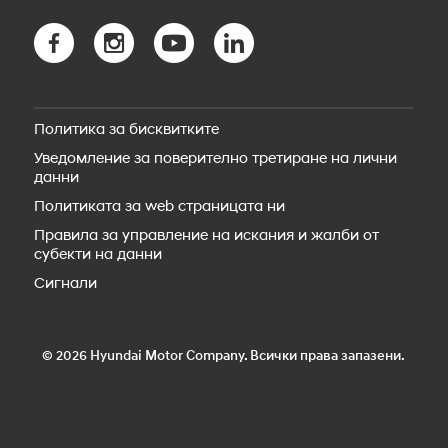
myHyundai app
Новият TUCSON Plug-in Hybrid
Bluelink свързаност
Новото SANTA FE Hybrid
Bluelink Store
Новото SANTA FE Plug-in Hybrid
Hyundai Сервиз
STARIA Electric
Резервни части
Новият IONIQ 5
Пътна помощ
IONIQ 5 N
Политика за бисквитките
Аксесоари
Новият IONIQ 6
Уведомление за поверително третиране на лични
Новият IONIQ 6N
данни
Новият IONIQ 9
Новият IONIQ 3
Политиката за web страницата ни
Правила за управление на искания и жалби от
субекти на данни
Сигнали
© 2026 Hyundai Motor Company. Всички права запазени.