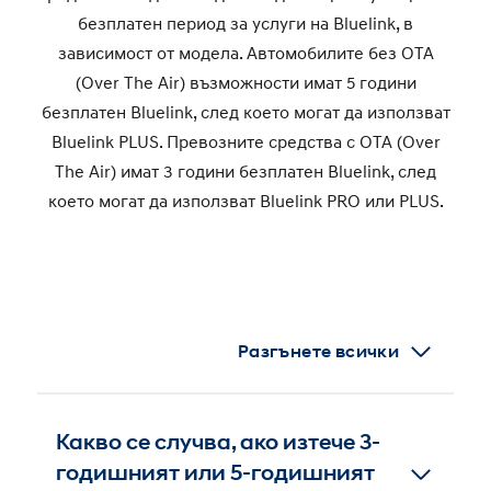
Lite, който е безплатен за 10 години.
i20
безплатен период за услуги на Bluelink, в
IONIQ 5 N
зависимост от модела. Автомобилите без OTA
IONIQ 6
(Over The Air) възможности имат 5 години
Попитайте Вашия Hyundai партньор за
безплатен Bluelink, след което могат да използват
повече детайли относно конкретни
Bluelink PLUS. Превозните средства с OTA (Over
превозни средства.
The Air) имат 3 години безплатeн Bluelink, след
което могат да използват Bluelink PRO или PLUS.
Разгънете всички
Какво се случва, ако изтече 3-
годишният или 5-годишният