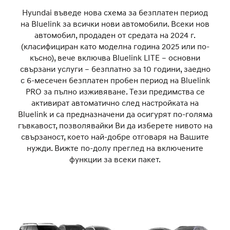
Hyundai въведе нова схема за безплатен период
на Bluelink за всички нови автомобили. Всеки нов
автомобил, продаден от средата на 2024 г.
(класифициран като моделна година 2025 или по-
късно), вече включва Bluelink LITE – основни
свързани услуги – безплатно за 10 години, заедно
с 6-месечен безплатен пробен период на Bluelink
PRO за пълно изживяване. Тези предимства се
активират автоматично след настройката на
Bluelink и са предназначени да осигурят по-голяма
гъвкавост, позволявайки Ви да изберете нивото на
свързаност, което най-добре отговаря на Вашите
нужди. Вижте по-долу преглед на включените
функции за всеки пакет.