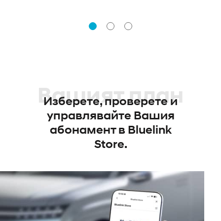
Вашият план
Изберете, проверете и
управлявайте Вашия
абонамент в Bluelink
Store.