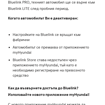
въпроси попитайте Вашия Hyundai
Bluelink PRO, техният автомобил ще се върне към
партньор. Забележка: IONIQ 6, IONIQ 5 N
Bluelink LITE след пробния период.
и изцяло новата KONA с 3 години
Когато автомобилът Ви е деактивиран:
безплатен период Bluelink PRO имат и 10
години комплиментен период за Bluelink
LITE.
Настройките на Bluelink се връщат към
фабрични
Автомобилът се премахва от приложението
myHyundai
Bluelink Store става недостъпен чрез
приложението myHyundai, тъй като е
необходимо регистриране на превозното
средство
Как да възвърнете достъпа до Bluelink?
Използвайте новото приложение myHyundai!
С новото приложение myHyundai можете да