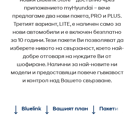
приложението myHyundai – вече
предлагаме два нови пакета, PRO и PLUS.
Третият вариант, LITE, е наличен само за
нови автомобили и е включен безплатно
за 10 години. Тези пакети Ви позволяват да
изберете нивото на свързаност, което най-
добре отговаря на нуждите Ви от
шофиране. Налични за най-новите ни
модели и предоставящи повече гъвкавост
и контрол над Вашето свързване.
Bluelink
Вашият план
Пакети
И