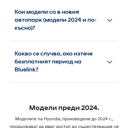
Кои модели са в новия
автопарк (модели 2024 и по-
късно)?
Новите модели на
Какво се случва, ако изтече
SANTA FE
безплатният период на
TUCSON
Bluelink?
IONIQ 5
i30
Ако изтече Вашият 6-месечен безплатен
BAYON
период, ще можете да изберете най-
Всички останали модели, изброени по-
подходящия пакет за себе си в Bluelink
долу, преминаха към новата схема през
Модели преди 2024.
Store (стартирал през 2025). Ако не
2024 с новата моделна година (2025):
изберете Bluelink PRO или PLUS,
KONA и KONA Electric
Моделите na Hyundai, произведени до 2024 г.,
автоматично ще се върнете към Bluelink
i10
продължават да имат достъп до съществуващия си