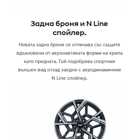
Задна броня и N Line
спойлер.
Новата задна броня се отличава със същите
вдъхновени от аеронавтиката форми на крила
като предната. Той подобрява спортния
външен вид отзад заедно с аеродинамичния
N Line спойлер.