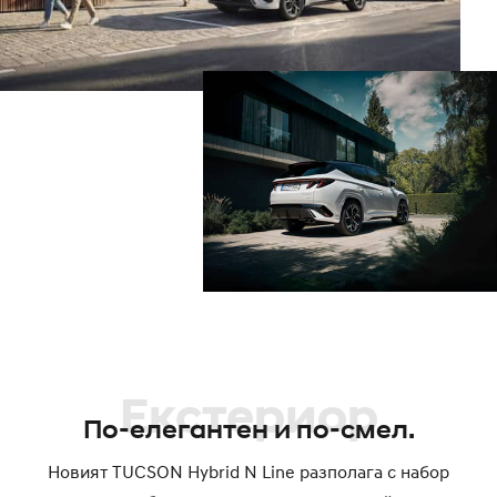
Екстериор
По-елегантен и по-смел.
Новият TUCSON Hybrid N Line разполага с набор