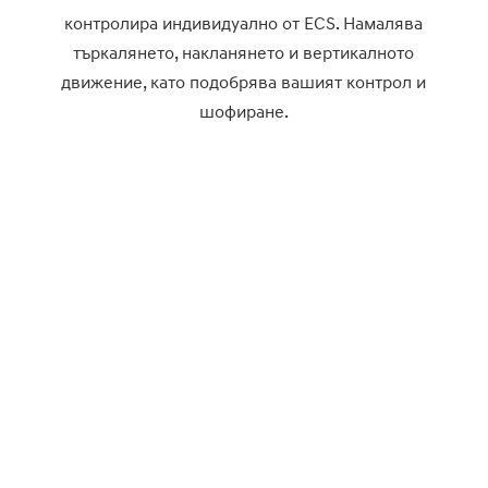
контролира индивидуално от ECS. Намалява
търкалянето, накланянето и вертикалното
движение, като подобрява вашият контрол и
шофиране.