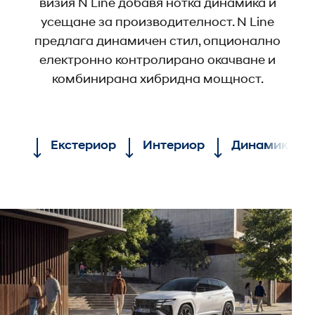
визия N Line добавя нотка динамика и
усещане за производителност. N Line
предлага динамичен стил, опционално
електронно контролирано окачване и
комбинирана хибридна мощност.
Екстериор
Интериор
Динамика