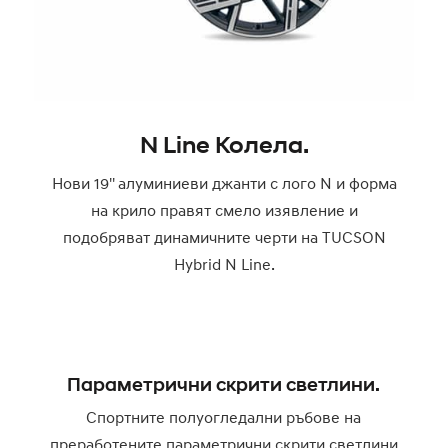
N Line Колела.
Нови 19'' алуминиеви джанти с лого N и форма
на крило правят смело изявление и
подобряват динамичните черти на TUCSON
Hybrid N Line.
Параметрични скрити светлини.
Спортните полуогледални ръбове на
преработените параметрични скрити светлини