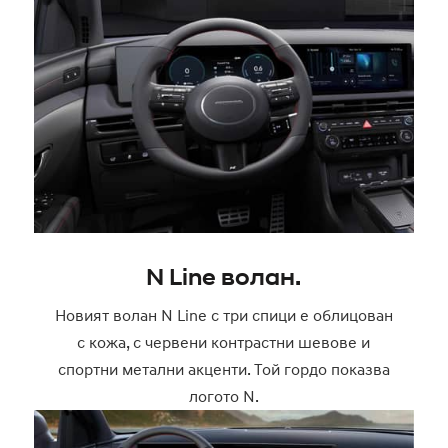
N Line волан.
Новият волан N Line с три спици е облицован
с кожа, с червени контрастни шевове и
спортни метални акценти. Той гордо показва
логото N.