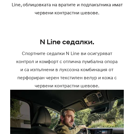
Line, облицовката на вратите и подлакътника имат
червени контрастни шевове.
N Line седалки.
Спортните седалки N Line ви осигуряват
контрол и комфорт с отлична лумбална опора
и са изпълнени в луксозна комбинация от
перфориран черен текстилен велур и кожа с
червени контрастни шевове.