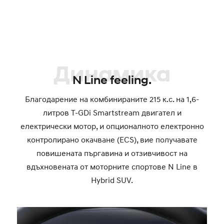
Динамика
N Line feeling.
Благодарение на комбинираните 215 к.с. на 1,6-
литров T-GDi Smartstream двигател и
електрически мотор, и опционалното електронно
контролирано окачване (ECS), вие получавате
повишената пъргавина и отзивчивост на
вдъхновената от моторните спортове N Line в
Hybrid SUV.