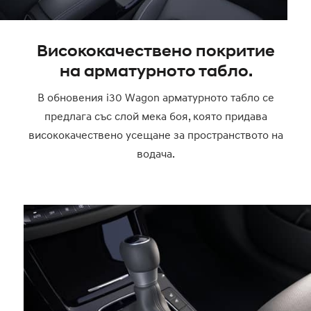
Висококачествено покритие
на арматурното табло.
В обновения i30 Wagon арматурното табло се
предлага със слой мека боя, която придава
висококачествено усещане за пространството на
водача.