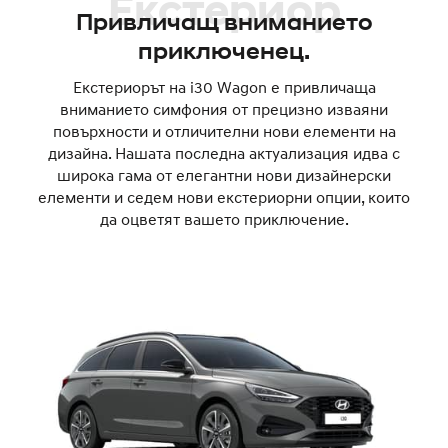
Екстериор
Привличащ вниманието
приключенец.
Екстериорът на i30 Wagon е привличаща
вниманието симфония от прецизно изваяни
повърхности и отличителни нови елементи на
дизайна. Нашата последна актуализация идва с
широка гама от елегантни нови дизайнерски
елементи и седем нови екстериорни опции, които
да оцветят вашето приключение.