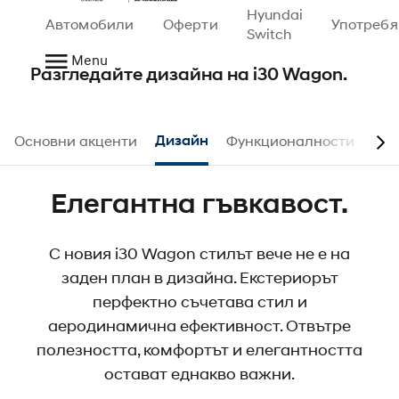
Hyundai
Автомобили
Оферти
Употреб
Дизайн.
Switch
Menu
Разгледайте дизайна на i30 Wagon.
Основни акценти
Дизайн
Функционалности
N L
Елегантна гъвкавост.
С новия i30 Wagon стилът вече не е на
заден план в дизайна. Екстериорът
перфектно съчетава стил и
аеродинамична ефективност. Отвътре
полезността, комфортът и елегантността
остават еднакво важни.