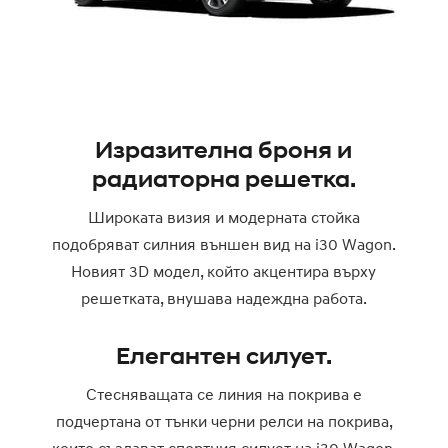
Изразителна броня и
радиаторна решетка.
Широката визия и модерната стойка
подобряват силния външен вид на i30 Wagon.
Новият 3D модел, който акцентира върху
решетката, внушава надеждна работа.
Елегантен силует.
Стесняващата се линия на покрива е
подчертана от тънки черни релси на покрива,