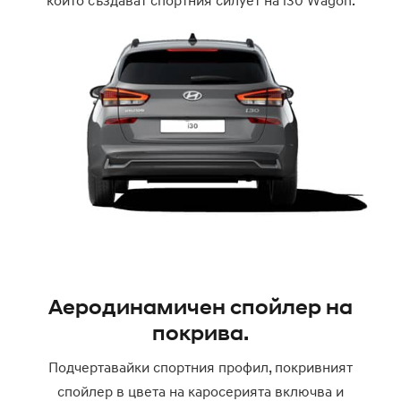
които създават спортния силует на i30 Wagon.
Аеродинамичен спойлер на
покрива.
Подчертавайки спортния профил, покривният
спойлер в цвета на каросерията включва и