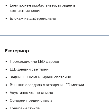
Електронен имобилайзер, вграден в
контактния ключ
Блокаж на диференциала
Екстериор
Прожекционни LED фарове
LED дневни светлини
Задни LED комбинирани светлини
Външни огледала с вградени LED мигачи
Акустично челно стъкло
Соларни предни стъкла
Тонирани стъкла