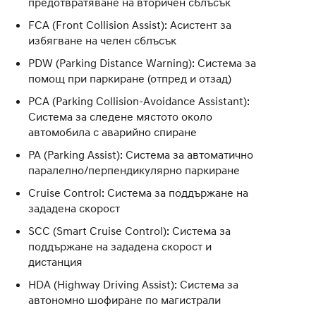
предотвратяване на вторичен сблъсък
FCA (Front Collision Assist): Асистент за
избягване на челен сблъсък
PDW (Parking Distance Warning): Система за
помощ при паркиране (отпред и отзад)
PCA (Parking Collision-Avoidance Assistant):
Система за следене мястото около
автомобила с аварийно спиране
PA (Parking Assist): Система за автоматично
паралелно/перпендикулярно паркиране
Cruise Control: Система за поддържане на
зададена скорост
SCC (Smart Cruise Control): Система за
поддържане на зададена скорост и
дистанция
HDA (Highway Driving Assist): Система за
автономно шофиране по магистрали