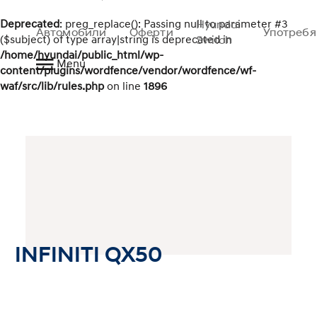
Deprecated
: preg_replace(): Passing null to parameter #3
Hyundai
Автомобили
Оферти
Употреб
($subject) of type array|string is deprecated in
Switch
/home/hyundai/public_html/wp-
Menu
content/plugins/wordfence/vendor/wordfence/wf-
waf/src/lib/rules.php
on line
1896
INFINITI QX50