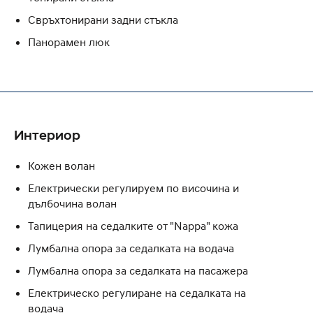
Свръхтонирани задни стъкла
Панорамен люк
Интериор
Кожен волан
Електрически регулируем по височина и
дълбочина волан
Тапицерия на седалките от "Nappa" кожа
Лумбална опора за седалката на водача
Лумбална опора за седалката на пасажера
Eлектрическо регулиране на седалката на
водача