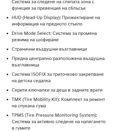
Система за следене на сляпата зона с
функция за превенция на сблъсък
HUD (Head-Up Display): Прожектиране на
информация на предното стъкло
Drive Mode Select: Система за промяна
режима на шофиране
Странични въздушни възглавници
Предна централно разположена въздушна
възглавница
Система ISOFIX за триточково закрепване
на детска седалка
Скрити ключалки за деца в задните врати
ТМК (Tire Mobility Kit): Кoмплект за ремонт
на спукана гума
TPMS (Tire Pressure Monitoring System):
Система за активно следене на налягането
в гумите