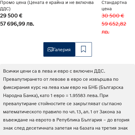
Промо цена (Цената е крайна и не включва
Стандартна
ДДС)
цена
29 500 €
30 500 €
57 696,99 лв.
59 652,82
лв.
Галерия
Всички цени са в лева и евро с включен ДДС.
Превалутирането от левове в евро се извършва по
фиксирания курс на лева към евро на БНБ (Българска
Народна Банка), като 1 евро = 1.95583 лева. При
превалутиране стойностите се закръгляват съгласно
математическото правило по чл. 13, ал. 1 от Закона за
въвеждане на еврото в Република България – до втория
знак след десетичната запетая на базата на третия знак