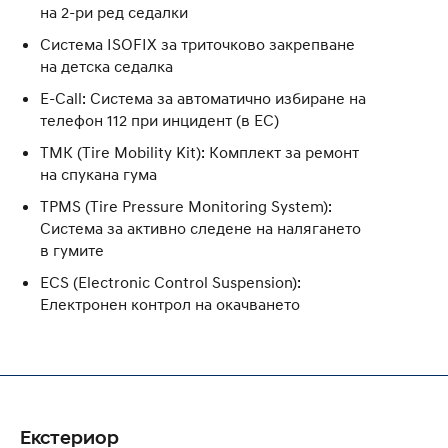
на 2-ри ред седалки
Система ISOFIX за триточково закрепване
на детска седалка
E-Call: Система за автоматично избиране на
телефон 112 при инцидент (в ЕС)
ТМК (Tire Mobility Kit): Кoмплект за ремонт
на спукана гума
TPMS (Tire Pressure Monitoring System):
Система за активно следене на налягането
в гумите
ECS (Electronic Control Suspension):
Електронен контрол на окачването
Екстериор