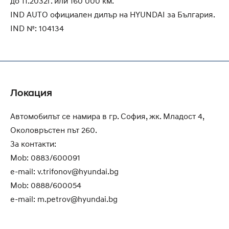
до 11.2032г. или 160 000 км.
IND AUTO официален дилър на HYUNDAI за България.
IND №: 104134
Локация
Автомобилът се намира в гр. София, жк. Младост 4,
Околовръстен път 260.
За контакти:
Mob: 0883/600091
e-mail:
v.trifonov@hyundai.bg
Mob: 0888/600054
e-mail:
m.petrov@hyundai.bg