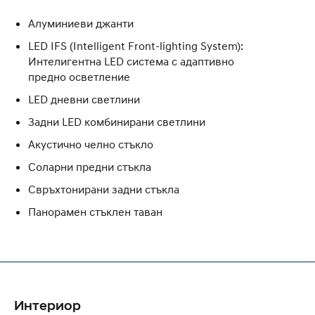
Алуминиеви джанти
LED IFS (Intelligent Front-lighting System):
Интелигентна LED система с адаптивно
предно осветление
LED дневни светлини
Задни LED комбинирани светлини
Акустично челно стъкло
Соларни предни стъкла
Свръхтонирани задни стъкла
Панорамен стъклен таван
Интериор