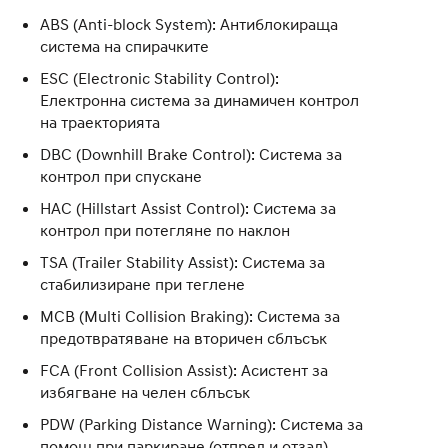
ABS (Anti-block System): Антиблокираща
система на спирачките
ESC (Electronic Stability Control):
Eлектронна система за динамичен контрол
на траекторията
DBC (Downhill Brake Control): Система за
контрол при спускане
HAC (Hillstart Assist Control): Система за
контрол при потегляне по наклон
TSA (Trailer Stability Assist): Система за
стабилизиране при теглене
MCB (Multi Collision Braking): Система за
предотвратяване на вторичен сблъсък
FCA (Front Collision Assist): Асистент за
избягване на челен сблъсък
PDW (Parking Distance Warning): Система за
помощ при паркиране (отпред и отзад)