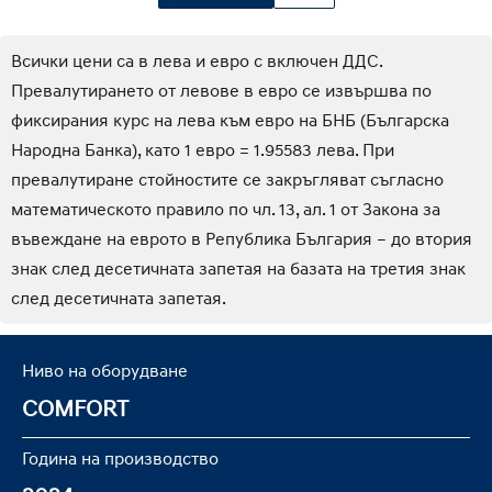
Всички цени са в лева и евро с включен ДДС.
Превалутирането от левове в евро се извършва по
фиксирания курс на лева към евро на БНБ (Българска
Народна Банка), като 1 евро = 1.95583 лева. При
превалутиране стойностите се закръгляват съгласно
математическото правило по чл. 13, ал. 1 от Закона за
въвеждане на еврото в Република България – до втория
знак след десетичната запетая на базата на третия знак
след десетичната запетая.
Ниво на оборудване
COMFORT
Година на производство