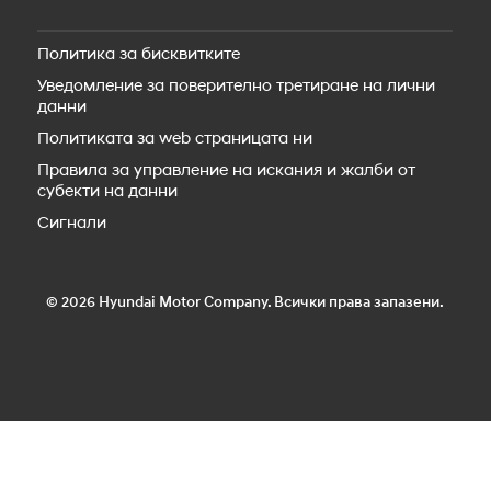
Резервни части
Новият IONIQ 5
Пътна помощ
IONIQ 5 N
Политика за бисквитките
Аксесоари
Новият IONIQ 6
Уведомление за поверително третиране на лични
Новият IONIQ 6N
данни
Новият IONIQ 9
Новият IONIQ 3
Политиката за web страницата ни
Правила за управление на искания и жалби от
субекти на данни
Сигнали
© 2026 Hyundai Motor Company. Всички права запазени.