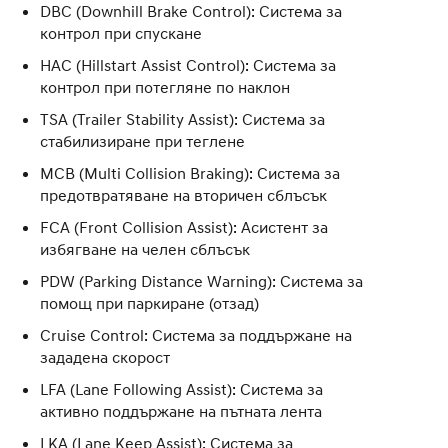
DBC (Downhill Brake Control): Система за
контрол при спускане
HAC (Hillstart Assist Control): Система за
контрол при потегляне по наклон
TSA (Trailer Stability Assist): Система за
стабилизиране при теглене
MCB (Multi Collision Braking): Система за
предотвратяване на вторичен сблъсък
FCA (Front Collision Assist): Асистент за
избягване на челен сблъсък
PDW (Parking Distance Warning): Система за
помощ при паркиране (отзад)
Cruise Control: Система за поддържане на
зададена скорост
LFA (Lane Following Assist): Система за
активно поддържане на пътната лента
LKA (Lane Keep Assist): Система за