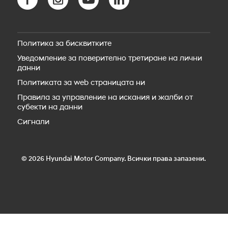
Bluelink Store
Новото SANTA FE Plug-in Hybrid
Hyundai Сервиз
STARIA Electric
Резервни части
Новият IONIQ 5
Пътна помощ
IONIQ 5 N
Политика за бисквитките
Аксесоари
Новият IONIQ 6
Уведомление за поверително третиране на лични
Новият IONIQ 6N
данни
Новият IONIQ 9
Новият IONIQ 3
Политиката за web страницата ни
Правила за управление на искания и жалби от
субекти на данни
Сигнали
© 2026 Hyundai Motor Company. Всички права запазени.