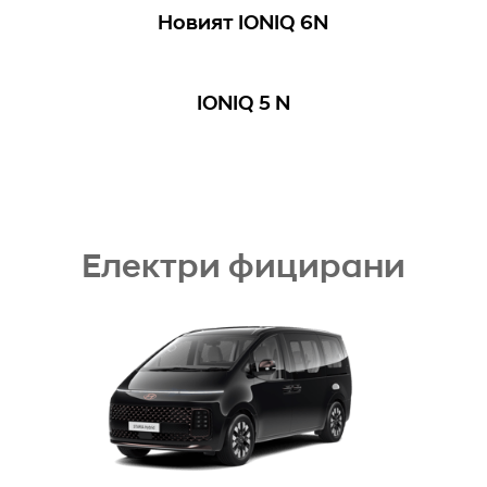
Новият IONIQ 6N
IONIQ 5 N
Електри фицирани