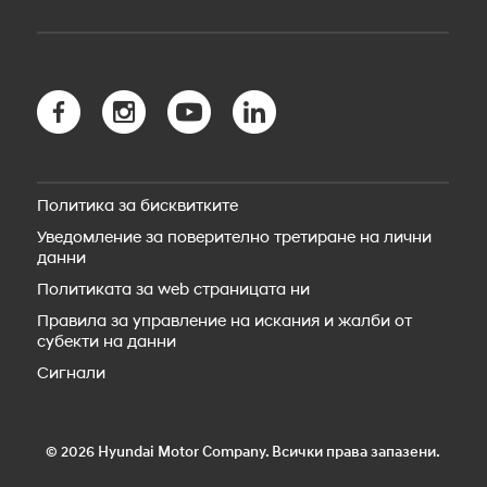
KONA Electric
Зареждане в дома
Гаранция
Новият TUCSON
Пробег
Безопасност
Новият TUCSON Hybrid
myHyundai app
Новият TUCSON Plug-in Hybrid
Bluelink свързаност
Новото SANTA FE Hybrid
Bluelink Store
Новото SANTA FE Plug-in Hybrid
Hyundai Сервиз
STARIA Electric
Резервни части
Новият IONIQ 5
Пътна помощ
IONIQ 5 N
Политика за бисквитките
Аксесоари
Новият IONIQ 6
Уведомление за поверително третиране на лични
Новият IONIQ 6N
данни
Новият IONIQ 9
Новият IONIQ 3
Политиката за web страницата ни
Правила за управление на искания и жалби от
субекти на данни
Сигнали
© 2026 Hyundai Motor Company. Всички права запазени.