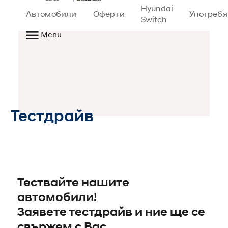
Hyundai
Автомобили
Оферти
Употреб
Switch
Menu
Тестдрайв
Тествайте нашите
автомобили!
Заявете тестдрайв и ние ще се
свържем с Вас.