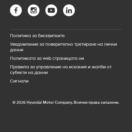
Bluelink свързаност
Новото SANTA FE Hybrid
Bluelink Store
Новото SANTA FE Plug-in Hybrid
Hyundai Сервиз
STARIA Electric
Резервни части
Новият IONIQ 5
Пътна помощ
IONIQ 5 N
Политика за бисквитките
Аксесоари
Новият IONIQ 6
Уведомление за поверително третиране на лични
Новият IONIQ 6N
данни
Новият IONIQ 9
Новият IONIQ 3
Политиката за web страницата ни
Правила за управление на искания и жалби от
субекти на данни
Сигнали
© 2026 Hyundai Motor Company. Всички права запазени.