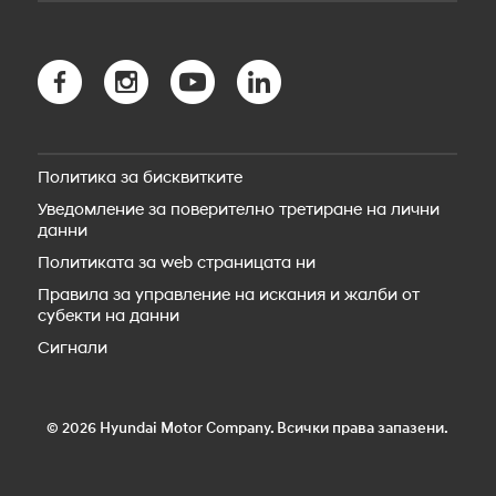
Безопасност
Новият TUCSON Hybrid
myHyundai app
Новият TUCSON Plug-in Hybrid
Bluelink свързаност
Новото SANTA FE Hybrid
Bluelink Store
Новото SANTA FE Plug-in Hybrid
Hyundai Сервиз
STARIA Electric
Резервни части
Новият IONIQ 5
Пътна помощ
IONIQ 5 N
Политика за бисквитките
Аксесоари
Новият IONIQ 6
Уведомление за поверително третиране на лични
Новият IONIQ 6N
данни
Новият IONIQ 9
Новият IONIQ 3
Политиката за web страницата ни
Правила за управление на искания и жалби от
субекти на данни
Сигнали
© 2026 Hyundai Motor Company. Всички права запазени.