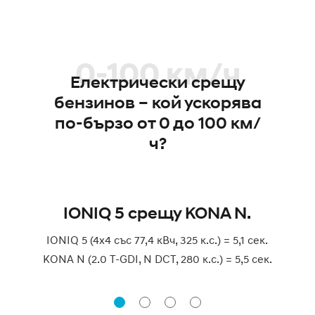
0-100 км/ч
Електрически срещу
бензинов – кой ускорява
по-бързо от 0 до 100 км/
ч?
IONIQ 5 срещу KONA N.
IONIQ 5 (4х4 със 77,4 кВч, 325 к.с.) = 5,1 сек.
KONA N (2.0 T-GDI, N DCT, 280 к.с.) = 5,5 сек.