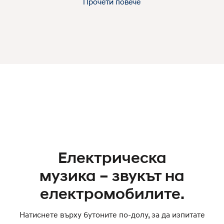
Прочети повече
насладите на по-тихо пътуване във вашия EV.
Електрическа
музика – звукът на
електромобилите.
Натиснете върху бутоните по-долу, за да изпитате