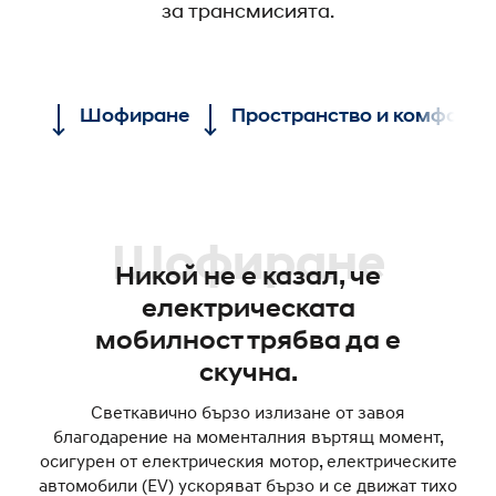
за трансмисията.
Шофиране
Пространство и комфорт
Шофиране
Никой не е казал, че
електрическата
мобилност трябва да е
скучна.
Светкавично бързо излизане от завоя
благодарение на моменталния въртящ момент,
осигурен от електрическия мотор, електрическите
автомобили (EV) ускоряват бързо и се движат тихо