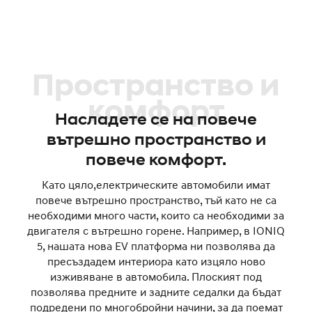
Пространство и
комфорт
Насладете се на повече
вътрешно пространство и
повече комфорт.
Като цяло,електрическите автомобили имат
повече вътрешно пространство, тъй като не са
необходими много части, които са необходими за
двигателя с вътрешно горене. Например, в IONIQ
5, нашата нова EV платформа ни позволява да
пресъздадем интериора като изцяло ново
изживяване в автомобила. Плоският под
позволява предните и задните седалки да бъдат
подредени по многобройни начини, за да поемат