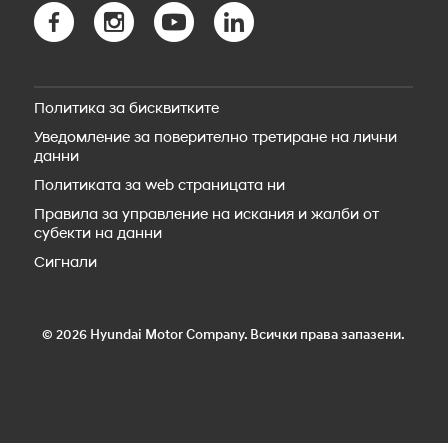
Bluelink свързаност
Новото SANTA FE Hybrid
Bluelink Store
Новото SANTA FE Plug-in Hybrid
Hyundai Сервиз
STARIA Electric
Резервни части
Новият IONIQ 5
Пътна помощ
IONIQ 5 N
Политика за бисквитките
Аксесоари
Новият IONIQ 6
Уведомление за поверително третиране на лични
Новият IONIQ 6N
данни
Новият IONIQ 9
Новият IONIQ 3
Политиката за web страницата ни
Правила за управление на искания и жалби от
субекти на данни
Сигнали
© 2026 Hyundai Motor Company. Всички права запазени.