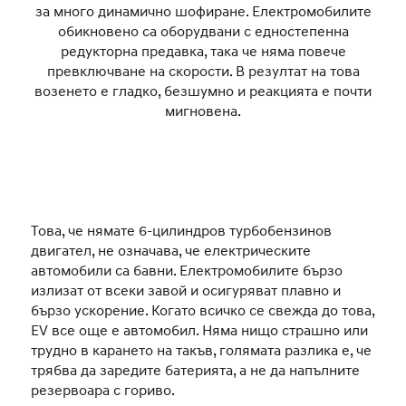
за много динамично шофиране. Електромобилите
обикновено са оборудвани с едностепенна
редукторна предавка, така че няма повече
превключване на скорости. В резултат на това
возенето е гладко, безшумно и реакцията е почти
мигновена.
Това, че нямате 6-цилиндров турбобензинов
двигател, не означава, че електрическите
автомобили са бавни. Електромобилите бързо
излизат от всеки завой и осигуряват плавно и
бързо ускорение. Когато всичко се свежда до това,
EV все още е автомобил. Няма нищо страшно или
трудно в карането на такъв, голямата разлика е, че
трябва да заредите батерията, а не да напълните
резервоара с гориво.