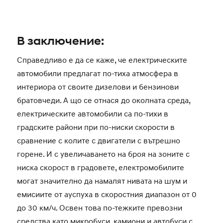
В заключение:
Справедливо е да се каже, че електрическите
автомобили предлагат по-тиха атмосфера в
интериора от своите дизелови и бензинови
братовчеди. А що се отнася до околната среда,
електрическите автомобили са по-тихи в
градските райони при по-ниски скорости в
сравнение с колите с двигатели с вътрешно
горене. И с увеличаването на броя на зоните с
ниска скорост в градовете, електромобилите
могат значително да намалят нивата на шум и
емисиите от ауспуха в скоростния диапазон от 0
до 30 км/ч. Освен това по-тежките превозни
средства като микробуси, камиони и автобуси с