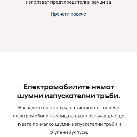
използват предупредителни звуци за
подобряване на сигурността на пешеходците,
Прочети повече
разликата е около 1 dB по-малка.
Електромобилите нямат
шумни изпускателни тръби.
Насладете се на звука на тишината – повече
електромобили на улицата също означава, че ще
чувате по-малко шумни изпускателни тръби и
счупени ауспуси.