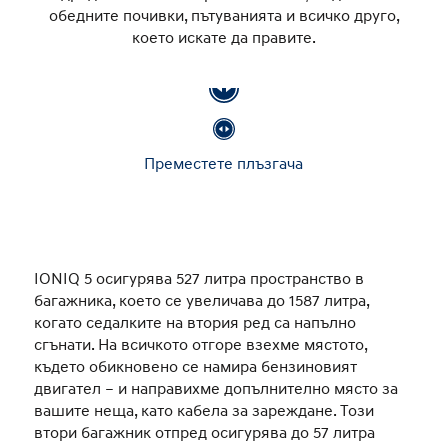
обедните почивки, пътуванията и всичко друго,
което искате да правите.
Преместете плъзгача
IONIQ 5 осигурява 527 литра пространство в
багажника, което се увеличава до 1587 литра,
когато седалките на втория ред са напълно
сгънати. На всичкото отгоре взехме мястото,
където обикновено се намира бензиновият
двигател – и направихме допълнително място за
вашите неща, като кабела за зареждане. Този
втори багажник отпред осигурява до 57 литра