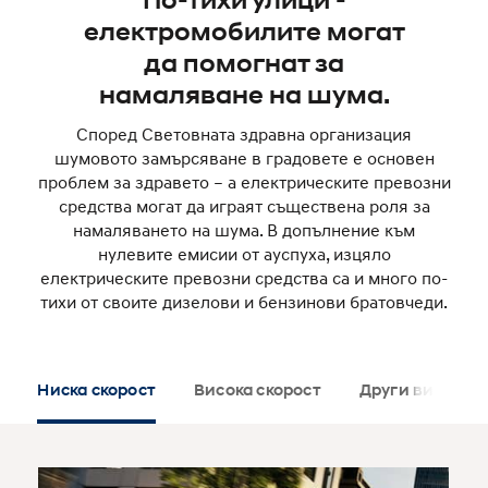
По-тихи улици -
електромобилите могат
да помогнат за
намаляване на шума.
Според Световната здравна организация
шумовото замърсяване в градовете е основен
проблем за здравето – а електрическите превозни
средства могат да играят съществена роля за
намаляването на шума. В допълнение към
нулевите емисии от ауспуха, изцяло
електрическите превозни средства са и много по-
тихи от своите дизелови и бензинови братовчеди.
Ниска скорост
Висока скорост
Други видове 