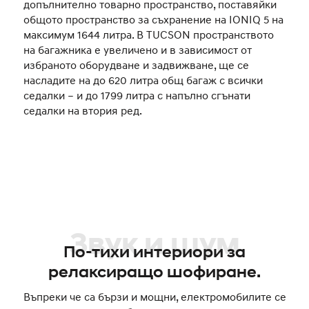
допълнително товарно пространство, поставяйки
общото пространство за съхранение на IONIQ 5 на
максимум 1644 литра. В TUCSON пространството
на багажника е увеличено и в зависимост от
избраното оборудване и задвижване, ще се
насладите на до 620 литра общ багаж с всички
седалки – и до 1799 литра с напълно сгънати
седалки на втория ред.
Звук и шум
По-тихи интериори за
релаксиращо шофиране.
Въпреки че са бързи и мощни, електромобилите се