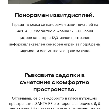
Панорамен извит дисплей.
Първият в класа си панорамен извит дисплей на
SANTA FE елегантно обхваща 12,3-инчовия
цифров клъстер и 12,3-инчов централен
инфоразвлекателен сензорен екран за подобрена
видимост и елегантно усещане за лукс.
Гъвкавите седалки в
съчетание с комфортно
пространство.
Отличаващ се с най-доброто в класа вътрешно
пространство, SANTA FE е отворен за повече с 5, 6
или 7 места. Ще харесате напълно накланящите се