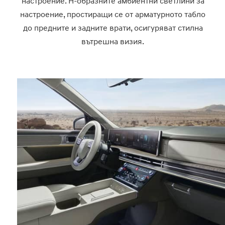
настроение. H-образните амбиентни светлини за
настроение, простиращи се от арматурното табло
до предните и задните врати, осигуряват стилна
вътрешна визия.