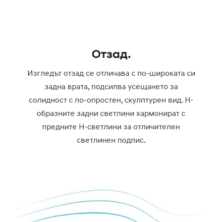
Отзад.
Изгледът отзад се отличава с по-широката си
задна врата, подсилва усещането за
солидност с по-опростен, скулптурен вид. H-
образните задни светлини хармонират с
предните H-светлини за отличителен
светлинен подпис.