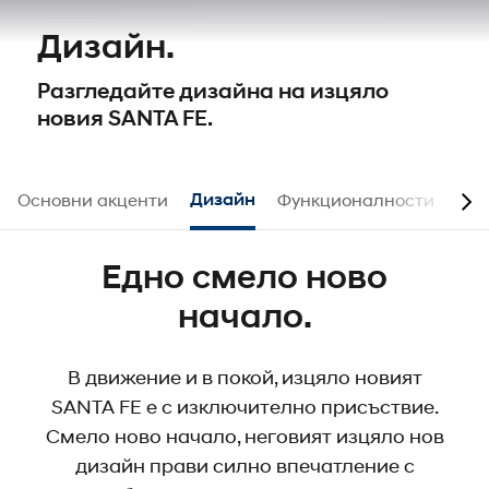
Дизайн.
Разгледайте дизайна на изцяло
новия SANTA FE.
Основни акценти
Дизайн
Функционалности
Акс
Едно смело ново
начало.
В движение и в покой, изцяло новият
SANTA FE е с изключително присъствие.
Смело ново начало, неговият изцяло нов
дизайн прави силно впечатление с