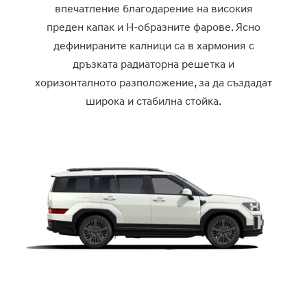
впечатление благодарение на високия
преден капак и H-образните фарове. Ясно
дефинираните калници са в хармония с
дръзката радиаторна решетка и
хоризонталното разположение, за да създадат
широка и стабилна стойка.