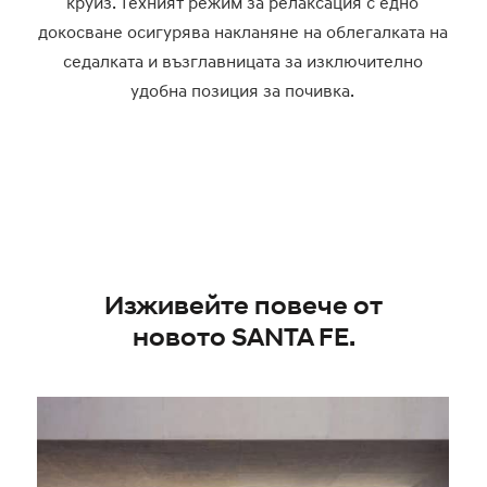
круиз. Техният режим за релаксация с едно
докосване осигурява накланяне на облегалката на
седалката и възглавницата за изключително
удобна позиция за почивка.
Изживейте повече от
новото SANTA FE.