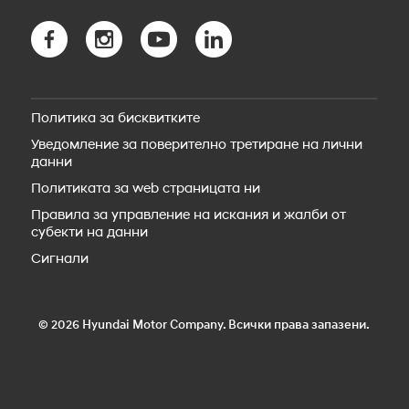
myHyundai app
Новият TUCSON Plug-in Hybrid
Bluelink свързаност
Новото SANTA FE Hybrid
Bluelink Store
Новото SANTA FE Plug-in Hybrid
Hyundai Сервиз
STARIA Electric
Резервни части
Новият IONIQ 5
Пътна помощ
IONIQ 5 N
Политика за бисквитките
Аксесоари
Новият IONIQ 6
Уведомление за поверително третиране на лични
Новият IONIQ 6N
данни
Новият IONIQ 9
Новият IONIQ 3
Политиката за web страницата ни
Правила за управление на искания и жалби от
субекти на данни
Сигнали
© 2026 Hyundai Motor Company. Всички права запазени.