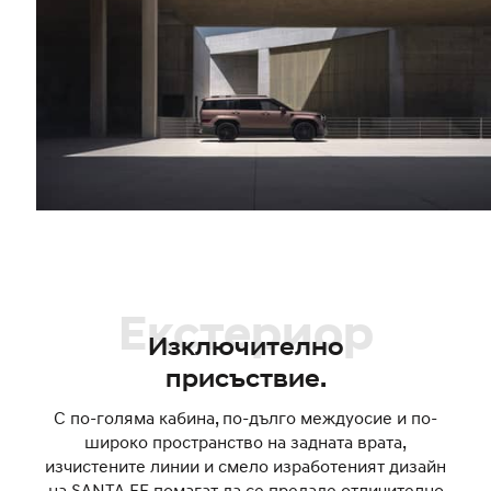
Екстериор
Изключително
присъствие.
С по-голяма кабина, по-дълго междуосие и по-
широко пространство на задната врата,
изчистените линии и смело изработеният дизайн
на SANTA FE помагат да се предаде отличително