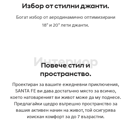
Избор от стилни джанти.
Богат избор от аеродинамично оптимизирани
18" и 20" лети джанти.
Интериор
Повече стил и
пространство.
Проектиран за вашите ежедневни приключения,
SANTA FE ви дава достатъчно място за всичко,
което натовареният ви живот може да му поднесе.
Предлагайки щедро вътрешно пространство за
вашия активен начин на живот, той осигурява
изискан комфорт за до 7 възрастни.