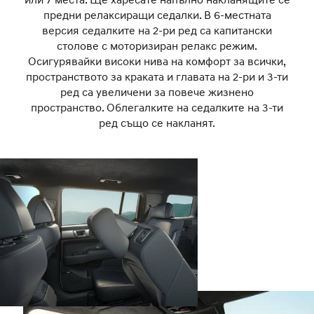
предни релаксиращи седалки. В 6-местната
версия седалките на 2-ри ред са капитански
столове с моторизиран релакс режим.
Осигурявайки високи нива на комфорт за всички,
пространството за краката и главата на 2-ри и 3-ти
ред са увеличени за повече жизнено
пространство. Облегалките на седалките на 3-ти
ред също се накланят.