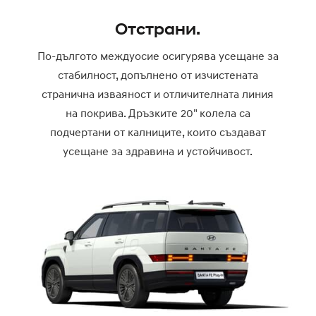
Отстрани.
По-дългото междуосие осигурява усещане за
стабилност, допълнено от изчистената
странична изваяност и отличителната линия
на покрива. Дръзките 20" колела са
подчертани от калниците, които създават
усещане за здравина и устойчивост.