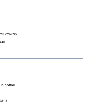
то стъкло
ван
на волан
дача