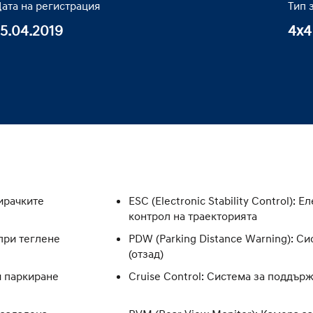
ата на регистрация
Тип 
15.04.2019
4x4
пирачките
ESC (Electronic Stability Control):
контрол на траекторията
 при теглене
PDW (Parking Distance Warning): С
(отзад)
и паркиране
Cruise Control: Система за поддър