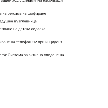
а заден ход с динамични насочващи
омяна режима на шофиране
здушна възглавница
епване на детска седалка
биране на телефон 112 при инцидент
tem): Система за активно следене на