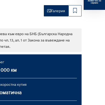
Заяви час за
сервиз
юбими
Галерия
лева към евро на БНБ (Българска Народна
 чл. 13, ал. 1 от Закона за въвеждане на
петая.
ег
 000 км
скоростна кутия
оматична