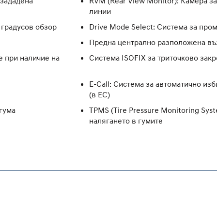
 зададена
RVM (Rear View Monitor): Камера з
линии
 градусов обзор
Drive Mode Select: Система за пр
Предна централно разположена въ
е при наличие на
Система ISOFIX за триточково закр
E-Call: Система за автоматично из
(в ЕС)
 гума
TPMS (Tire Pressure Monitoring Sys
налягането в гумите