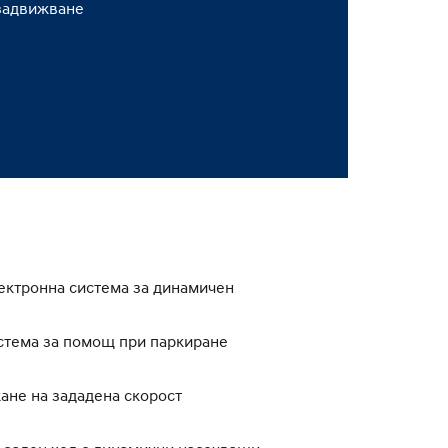
задвижване
 Eлектронна система за динамичен
истема за помощ при паркиране
жане на зададена скорост