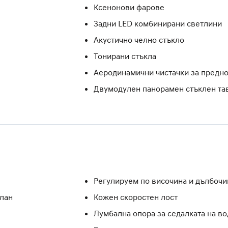
Ксенонови фарове
Задни LED комбинирани светлини
Акустично челно стъкло
Тонирани стъкла
Аеродинамични чистачки за предно
Двумодулен панорамен стъклен та
Регулируем по височина и дълбочи
олан
Кожен скоростен лост
Лумбална опора за седалката на во