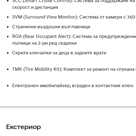
SCC (Smart Cruise Control): Система за поддържане на
скорост и дистанция
SVM (Surround View Monitor): Система от камери с 360
Странични въздушни възглавници
ROA (Rear Occupant Alert): Система за предупреждени
пътници на 2-ри ред седалки
Скрити ключалки за деца в задните врати
ТМК (Tire Mobility Kit): Кoмплект за ремонт на спукана
Електронен имобилайзер, вграден в контактния ключ
Екстериор