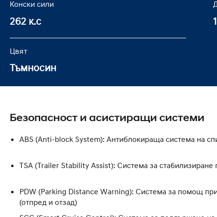
Конски сили
Д
262 к.с
Цвят
Тъмносин
Безопасност и асистиращи системи
ABS (Anti-block System): Антиблокираща система на с
TSA (Trailer Stability Assist): Система за стабилизиране
PDW (Parking Distance Warning): Система за помощ пр
(отпред и отзад)