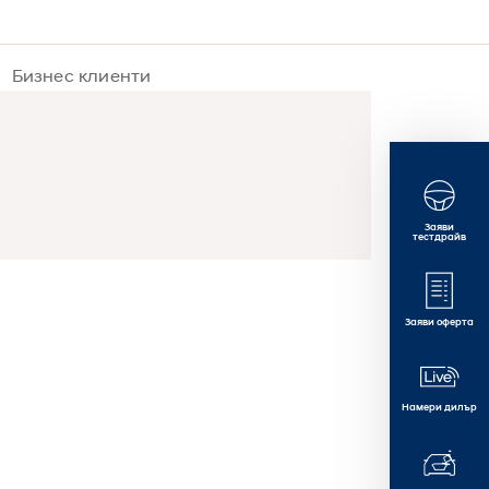
Бизнес клиенти
Заяви
тестдрайв
Заяви оферта
Намери дилър