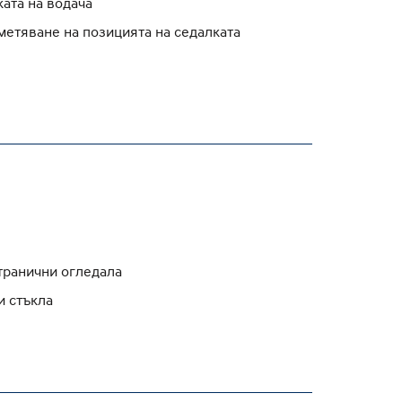
ата на водача
аметяване на позицията на седалката
транични огледала
и стъкла