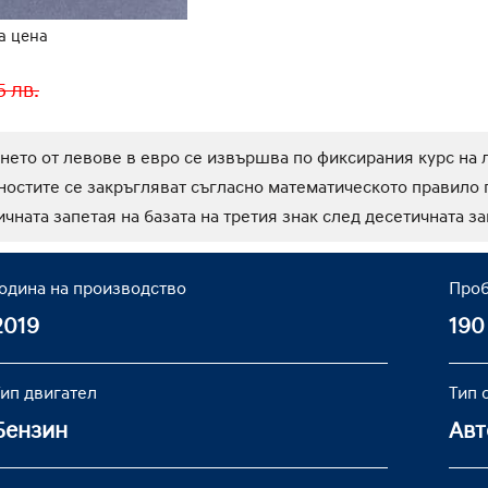
а цена
Добави в л
5 лв.
ането от левове в евро се извършва по фиксирания курс на 
йностите се закръгляват съгласно математическото правило по
чната запетая на базата на третия знак след десетичната за
Година на производство
Проб
2019
190
Тип двигател
Тип 
Бензин
Авт