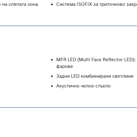
е на сляпата зона
Система ISOFIX за триточково закр
MFR LED (Multi Face Reflector LED
фарове
Задни LED комбинирани светлини
Акустично челно стъкло