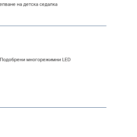
епване на детска седалка
): Подобрени многорежимни LED