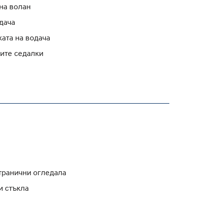
на волан
дача
ата на водача
ните седалки
транични огледала
и стъкла