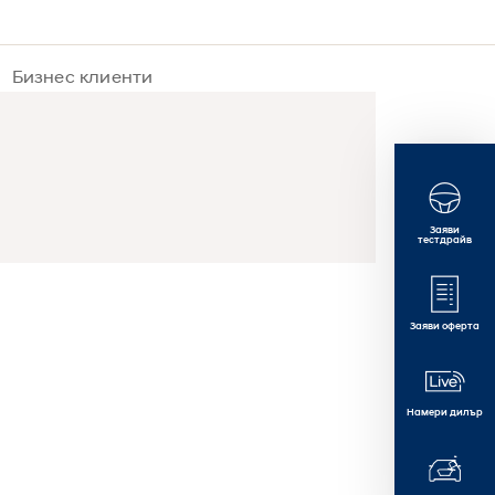
Бизнес клиенти
Заяви
тестдрайв
Заяви оферта
Намери дилър