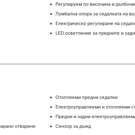
Регулируем по височина и дълбочи
Лумбална опора за седалката на во
Eлектрическо регулиране на седалк
LED осветление за предните и зад
Отопляеми предни седалки
Електроуправляеми и отопляеми с
Предни и задни електроуправляем
лирано отваряне
Сензор за дъжд