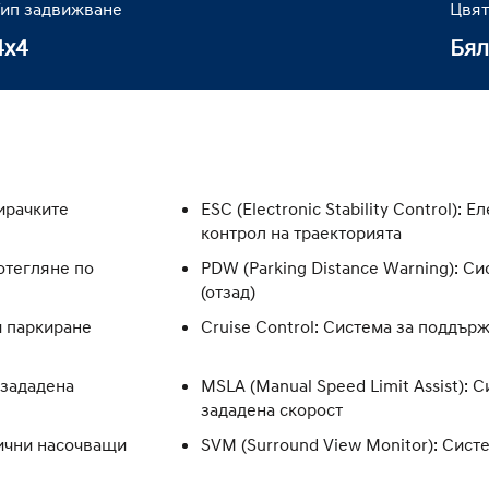
Тип задвижване
Цвят
4x4
Бял
пирачките
ESC (Electronic Stability Control):
контрол на траекторията
потегляне по
PDW (Parking Distance Warning): С
(отзад)
и паркиране
Cruise Control: Система за поддър
 зададена
MSLA (Manual Speed Limit Assist): 
зададена скорост
мични насочващи
SVM (Surround View Monitor): Сист