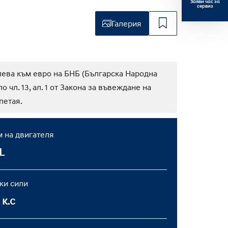
Заяви час за
сервиз
юбими
Галерия
лева към евро на БНБ (Българска Народна
 чл. 13, ал. 1 от Закона за въвеждане на
петая.
 на двигателя
L
ки сили
 к.с