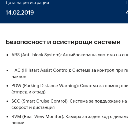
Дата на регистрация
14.02.2019
Безопасност и асистиращи системи
ABS (Anti-block System): Антиблокираща система на с
HAC (Hillstart Assist Control): Система за контрол при 
наклон
PDW (Parking Distance Warning): Система за помощ пр
(отпред и отзад)
SCC (Smart Cruise Control): Система за поддържане на
скорост и дистанция
RVM (Rear View Monitor): Камера за заден ход с дина
линии