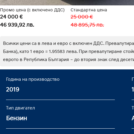
Промо цена (с включено ДДС)
Стандартна цена
24 000 €
25 000 €
46 939,92 лв.
48 895,75 лв.
Всички цени са в лева и евро с включен ДДС. Превалутир
Банка), като 1 евро = 1.95583 лева. При превалутиране сто
еврото в Република България – до втория знак след десети
Година на производство
2019
Тип двигател
Т
Бензин