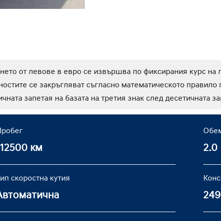
Добави в л
ането от левове в евро се извършва по фиксирания курс на 
йностите се закръгляват съгласно математическото правило по
чната запетая на базата на третия знак след десетичната за
Пробег
Обем
112500 км
2.0 
ип скоростна кутия
Конс
Автоматична
249