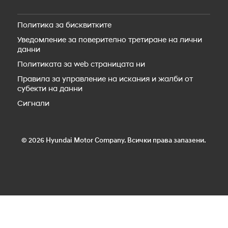
Резервни части
Новият IONIQ 5
Пътна помощ
IONIQ 5 N
Политика за бисквитките
Аксесоари
Новият IONIQ 6
Уведомление за поверително третиране на лични
Новият IONIQ 6N
данни
Новият IONIQ 9
Новият IONIQ 3
Политиката за web страницата ни
Правила за управление на искания и жалби от
субекти на данни
Сигнали
© 2026 Hyundai Motor Company. Всички права запазени.