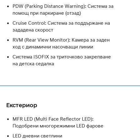
PDW (Parking Distance Warning): Система за
помощ при паркиране (отзад)
Cruise Control: Система за поддържане на
зададена скорост
RVM (Rear View Monitor): Камера за заден
ход с динамични насочващи линии
Система ISOFIX за триточково закрепване
на детска седалка
Екстериор
MFR LED (Multi Face Reflector LED):
Подобрени многорежимни LED фарове
LED дневни светлини