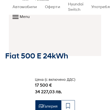
Hyundai
Автомобили
Оферти
Употреб
Switch
Menu
Fiat 500 E 24kWh
Цена (с включено ДДС)
17 500 €
34 227,03 лв.
Галерия