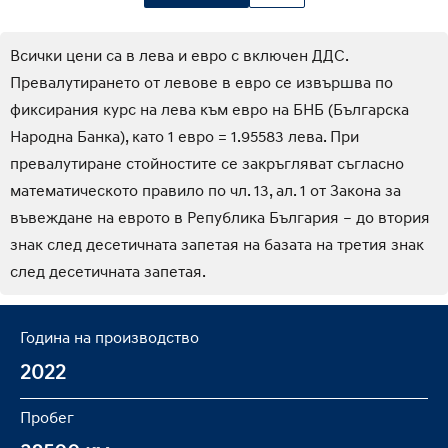
Всички цени са в лева и евро с включен ДДС.
Превалутирането от левове в евро се извършва по
фиксирания курс на лева към евро на БНБ (Българска
Народна Банка), като 1 евро = 1.95583 лева. При
превалутиране стойностите се закръгляват съгласно
математическото правило по чл. 13, ал. 1 от Закона за
въвеждане на еврото в Република България – до втория
знак след десетичната запетая на базата на третия знак
след десетичната запетая.
Година на производство
2022
Пробег