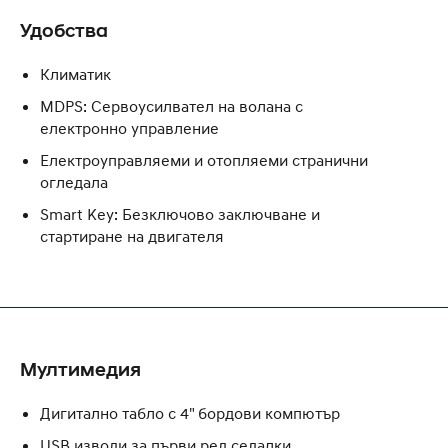
Удобства
Климатик
MDPS: Сервоусилвател на волана с
електронно управлeние
Електроуправляеми и отопляеми странични
огледала
Smart Key: Безключово заключване и
стартиране на двигателя
Мултимедия
Дигитално табло с 4" бордови компютър
USB изводи за първи ред седалки