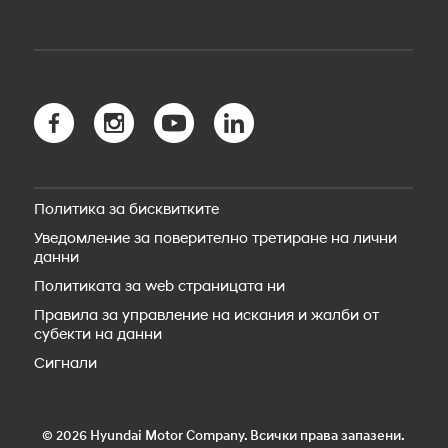
Зареждане на обществени станции
Общи условия
KONA Electric
Зареждане в дома
Гаранция
Новият TUCSON
Пробег
Безопасност
Новият TUCSON Hybrid
myHyundai app
Новият TUCSON Plug-in Hybrid
Bluelink свързаност
Новото SANTA FE Hybrid
Bluelink Store
Новото SANTA FE Plug-in Hybrid
Hyundai Сервиз
STARIA Electric
Резервни части
Новият IONIQ 5
Пътна помощ
IONIQ 5 N
Политика за бисквитките
Аксесоари
Новият IONIQ 6
Уведомление за поверително третиране на лични
Новият IONIQ 6N
данни
Новият IONIQ 9
Новият IONIQ 3
Политиката за web страницата ни
Правила за управление на искания и жалби от
субекти на данни
Сигнали
© 2026 Hyundai Motor Company. Всички права запазени.