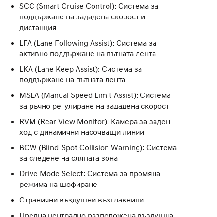
SCC (Smart Cruise Control): Система за
поддържане на зададена скорост и
дистанция
LFA (Lane Following Assist): Система за
активно поддържане на пътната лента
LKA (Lane Keep Assist): Система за
поддържане на пътната лента
MSLA (Manual Speed Limit Assist): Система
за ръчно регулиране на зададена скорост
RVM (Rear View Monitor): Камера за заден
ход с динамични насочващи линии
BCW (Blind-Spot Collision Warning): Система
за следене на сляпата зона
Drive Mode Select: Система за промяна
режима на шофиране
Странични въздушни възглавници
Предна централно разположена въздушна