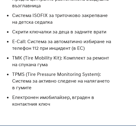
възглавница
Система ISOFIX за триточково закрепване
на детска седалка
Скрити ключалки за деца в задните врати
E-Call: Система за автоматично избиране на
телефон 112 при инцидент (в ЕС)
ТМК (Tire Mobility Kit): Кoмплект за ремонт
на спукана гума
TPMS (Tire Pressure Monitoring System):
Система за активно следене на налягането
в гумите
Електронен имобилайзер, вграден в
контактния ключ