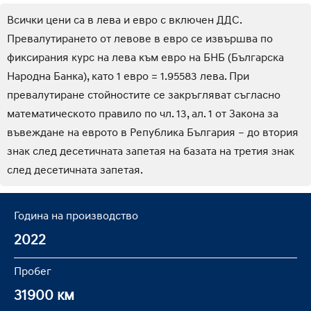
Всички цени са в лева и евро с включен ДДС.
Превалутирането от левове в евро се извършва по
фиксирания курс на лева към евро на БНБ (Българска
Народна Банка), като 1 евро = 1.95583 лева. При
превалутиране стойностите се закръгляват съгласно
математическото правило по чл. 13, ал. 1 от Закона за
въвеждане на еврото в Република България – до втория
знак след десетичната запетая на базата на третия знак
след десетичната запетая.
Година на производство
2022
Пробег
31900 км