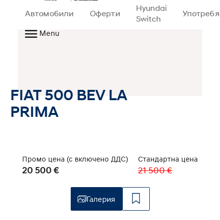
Hyundai
Автомобили
Оферти
Употреб
Switch
Menu
FIAT 500 BEV LA
PRIMA
РЕЗЕРВИРАН
Промо цена (с включено ДДС)
Стандартна цена
20 500 €
21 500 €
Галерия